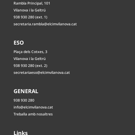
Rambla Principal, 101
Vilanova i la Geltrú
938 930 280 (ext. 1)
secretaria.rambla@elcimvilanova.cat
ESO
Plaça dels Cotxes, 3
Vilanova i la Geltrú
938 930 280 (ext. 2)
secretariaeso@elcimvilanova.cat
GENERAL
938 930 280
info@elcimvilanova.cat
Treballa amb nosaltres
Links