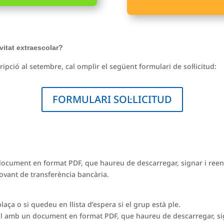
ivitat extraescolar?
scripció al setembre, cal omplir el següent formulari de sol·licitud:
FORMULARI SOL·LICITUD
ocument en format PDF, que haureu de descarregar, signar i reen
vant de transferència bancària.
aça o si quedeu en llista d’espera si el grup està ple.
il amb un document en format PDF, que haureu de descarregar, sig