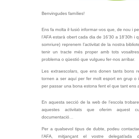
Benvingudes famílies!
Ens fa molta il·lusió informar-vos que, de nou i pe
l’AFA estarà obert cada dia de 16’30 a 18’30h 
somriure) reprenem l’activitat de la nostra biblio
tenir un tracte més proper amb tots vosaltres
problema o qüestió que vulgueu fer-nos arribar.
Les extraescolars, que ens donen tants bons re
tornen a ser aquí per fer molt esport en grup o i
per passar una bona estona fent el que tant ens 
En aquesta secció de la web de l’escola trobareu
aquestes activitats que oferim aquest cu
documentació…
Per a qualsevol tipus de dubte, podeu contacta
l’AFA, mitjançant el vostre delegat/ada