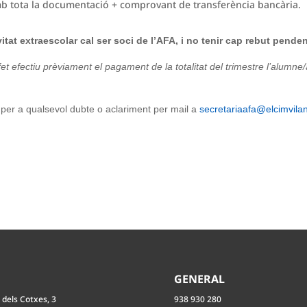
 tota la documentació + comprovant de transferència bancària.
tat extraescolar cal ser soci de l’AFA, i no tenir cap rebut penden
fectiu prèviament el pagament de la totalitat del trimestre l’alumne/a no
er a qualsevol dubte o aclariment per mail a
secretariaafa@elcimvila
O
GENERAL
 dels Cotxes, 3
938 930 280