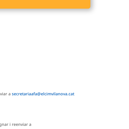
viar a
secretariaafa@elcimvilanova.cat
nar i reenviar a