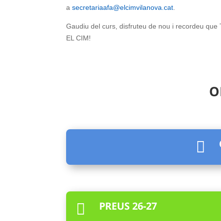
a
secretariaafa@elcimvilanova.
cat
.
Gaudiu del curs, disfruteu de nou i recordeu
EL CIM!
O

PREUS 26-27
