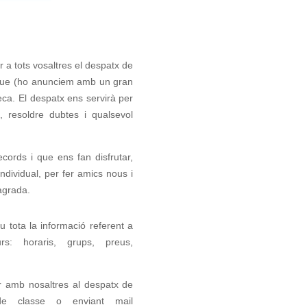
r a tots vosaltres el despatx de
i que (ho anunciem amb un gran
teca. El despatx ens servirà per
, resoldre dubtes i qualsevol
cords i que ens fan disfrutar,
ndividual, per fer amics nous i
agrada.
 tota la informació referent a
rs: horaris, grups, preus,
r amb nosaltres al despatx de
 de classe o enviant mail