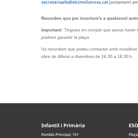
secretariaafa@elcimvilanova.cat
juntament amb
Recordeu que per inscriure’s a qualsevol activi
Important
:
Tingueu en compte que sense haver fet e
podrem garantir la plaça.
Us recordem que podeu contactar amb nosaltres p
obre de dilluns a divendres de 16.30 a 18.30 h.
Infantil i Primària
ES
Rambla Principal, 101
Plaça