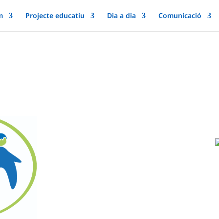
m
Projecte educatiu
Dia a dia
Comunicació