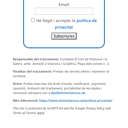
Email
He llegit i accepto la
política de
privacitat
Responsable del tractament:
Fundació El Cim de Vilanova i la
Geltrú, amb domicili a Vilanova i la Geltrú, Plaça dels cotxes n. 3.
Finalitat del tractament:
Prestar els serveis oferts i mantenir el
contacte.
Drets:
Podeu exercitar els drets d’accés, rectificació, supressió,
oposició, limitació del tractament, portabilitat de les dades i
revocació adreçant-vos a
dpd@elcimvilanova.cat
.
Més informació:
https://www.elcimvilanova.cat/politica-privacitat/
This site is protected by reCAPTCHA and the Google Privacy Policy and
Terms of Service apply