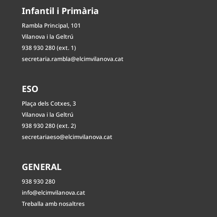
Infantil i Primària
Rambla Principal, 101
Vilanova i la Geltrú
938 930 280 (ext. 1)
secretaria.rambla@elcimvilanova.cat
ESO
Plaça dels Cotxes, 3
Vilanova i la Geltrú
938 930 280 (ext. 2)
secretariaeso@elcimvilanova.cat
GENERAL
938 930 280
info@elcimvilanova.cat
Treballa amb nosaltres