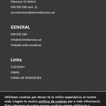
Vilanova i la Geltrú
938 930 280 (ext. 2)
secretariaeso@elcimvilanova.cat
GENERAL
938 930 280
info@elcimvilanova.cat
Treballa amb nosaltres
Links
CLICKEDU
GMAIL
CANAL DE DENÚNCIES
Utilitzem cookies per donar-te la millor experiència al nostre
web. Llegeix la nostra
política de cookies
per a més informació.
Pots informar-te sobre quines cookies estem utilitzant o