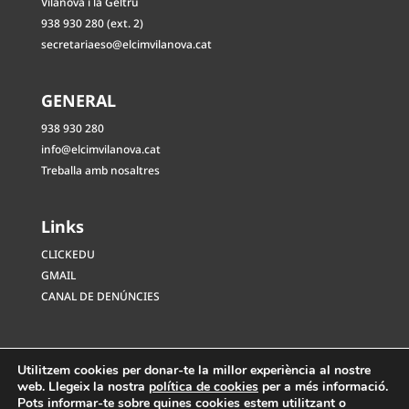
Vilanova i la Geltrú
938 930 280 (ext. 2)
secretariaeso@elcimvilanova.cat
GENERAL
938 930 280
info@elcimvilanova.cat
Treballa amb nosaltres
Links
CLICKEDU
GMAIL
CANAL DE DENÚNCIES
Utilitzem cookies per donar-te la millor experiència al nostre
web. Llegeix la nostra
política de cookies
per a més informació.
Pots informar-te sobre quines cookies estem utilitzant o