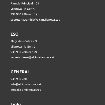
Rambla Principal, 101
Vilanova i la Geltrú
938 930 280 (ext. 1)
secretaria.rambla@elcimvilanova.cat
ESO
Plaça dels Cotxes, 3
Vilanova i la Geltrú
938 930 280 (ext. 2)
secretariaeso@elcimvilanova.cat
GENERAL
938 930 280
info@elcimvilanova.cat
Treballa amb nosaltres
Links