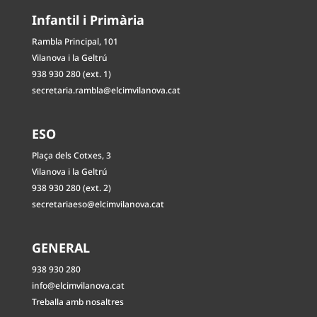
Infantil i Primària
Rambla Principal, 101
Vilanova i la Geltrú
938 930 280 (ext. 1)
secretaria.rambla@elcimvilanova.cat
ESO
Plaça dels Cotxes, 3
Vilanova i la Geltrú
938 930 280 (ext. 2)
secretariaeso@elcimvilanova.cat
GENERAL
938 930 280
info@elcimvilanova.cat
Treballa amb nosaltres