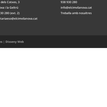
 dels Cotxes, 3
938 930 280
ova i la Geltrú
info@elcimvilanova.cat
30 280 (ext. 2)
Treballa amb nosaltres
etariaeso@elcimvilanova.cat
es
|
Disseny Web