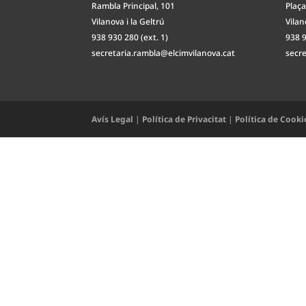
Rambla Principal, 101
Plaça
Vilanova i la Geltrú
Vilan
938 930 280 (ext. 1)
938 9
secretaria.rambla@elcimvilanova.cat
secr
Avís Legal
|
Política de Privacitat
|
Política de Cooki