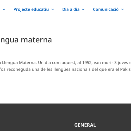
Projecte educatiu
Dia a dia
Comunicació
llengua materna
a
 la Llengua Materna. Un dia com aquest, al 1952, van morir 3 joves 
 fos reconeguda una de les llengües nacionals del que era el Paki
O
GENERAL