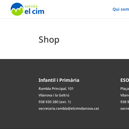
Qui som
Shop
Infantil i Primària
ES
Rambla Principal, 101
Plaça
Vilanova i la Geltrú
Vilan
938 930 280 (ext. 1)
938 9
secretaria.rambla@elcimvilanova.cat
secr