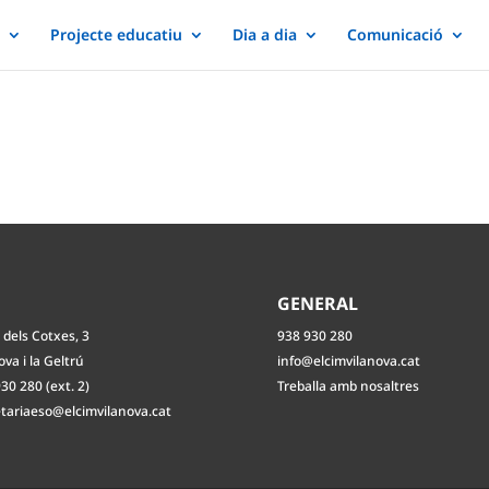
Projecte educatiu
Dia a dia
Comunicació
O
GENERAL
 dels Cotxes, 3
938 930 280
ova i la Geltrú
info@elcimvilanova.cat
30 280 (ext. 2)
Treballa amb nosaltres
etariaeso@elcimvilanova.cat