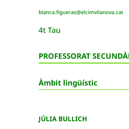
blanca.figueras@elcimvilanova.cat
4t Tau
PROFESSORAT SECUNDÀR
Àmbit lingüístic
JÚLIA BULLICH