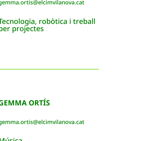
gemma.ortis@elcimvilanova.cat
Tecnologia, robòtica i treball
per projectes
GEMMA ORTÍS
gemma.ortis@elcimvilanova.cat
Música