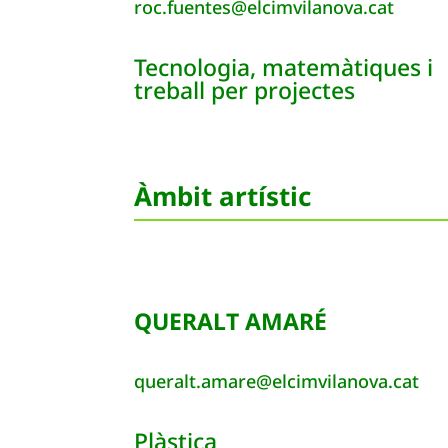
roc.fuentes@elcimvilanova.cat
Tecnologia, matemàtiques i
treball per projectes
Àmbit artístic
QUERALT AMARÉ
queralt.amare@elcimvilanova.cat
Plàstica