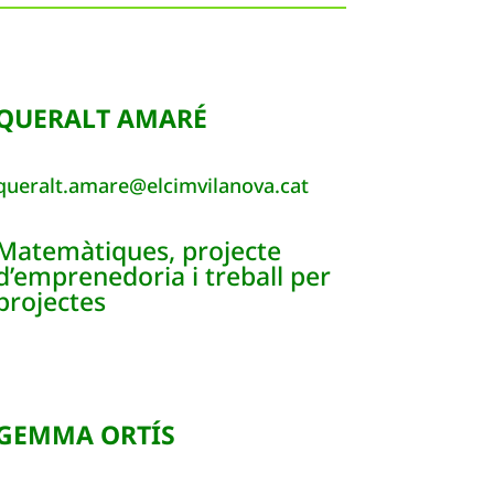
QUERALT AMARÉ
queralt.amare@elcimvilanova.cat
Matemàtiques, projecte
d’emprenedoria i treball per
projectes
GEMMA ORTÍS