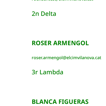
2n Delta
ROSER ARMENGOL
roser.armengol@elcimvilanova.cat
3r Lambda
BLANCA FIGUERAS