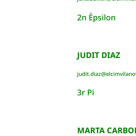
2n Èpsilon
JUDIT DIAZ
judit.diaz@elcimvilano
3r Pi
MARTA CARBO