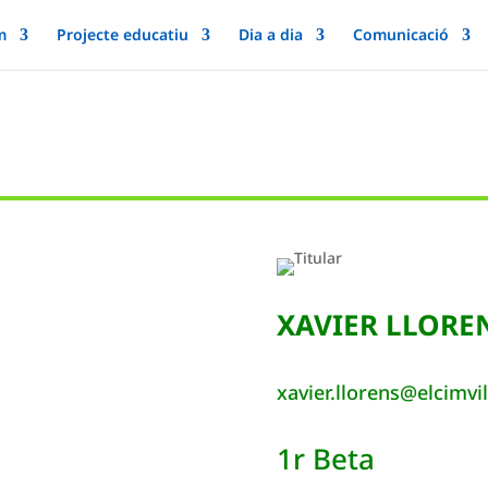
m
Projecte educatiu
Dia a dia
Comunicació
XAVIER LLORE
xavier.llorens@elcimvi
1r Beta