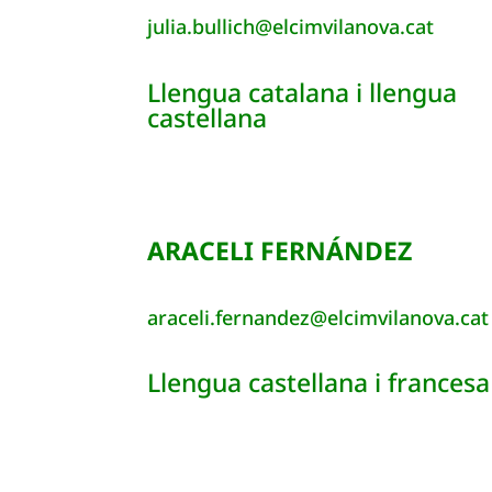
julia.bullich@elcimvilanova.cat
Llengua catalana i llengua
castellana
ARACELI FERNÁNDEZ
araceli.fernandez@elcimvilanova.cat
Llengua castellana i francesa