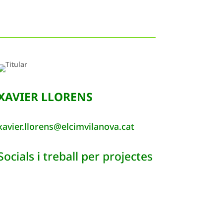
XAVIER LLORENS
xavier.llorens@elcimvilanova.cat
Socials i treball per projectes