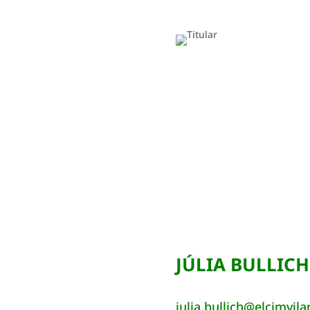
JÚLIA BULLICH
julia.bullich@elcimvila