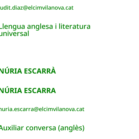
judit.diaz@elcimvilanova.cat
Llengua anglesa i literatura
universal
NÚRIA ESCARRÀ
NÚRIA ESCARRA
nuria.escarra@elcimvilanova.cat
Auxiliar conversa (anglès)