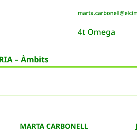
marta.carbonell@elcim
4t Omega
IA – Àmbits
MARTA CARBONELL