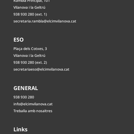
Rambla Principal, 101
Vilanova i la Geltrú
938 930 280 (ext. 1)
secretaria.rambla@elcimvilanova.cat
ESO
Plaça dels Cotxes, 3
Vilanova i la Geltrú
938 930 280 (ext. 2)
secretariaeso@elcimvilanova.cat
GENERAL
938 930 280
info@elcimvilanova.cat
Treballa amb nosaltres
Links