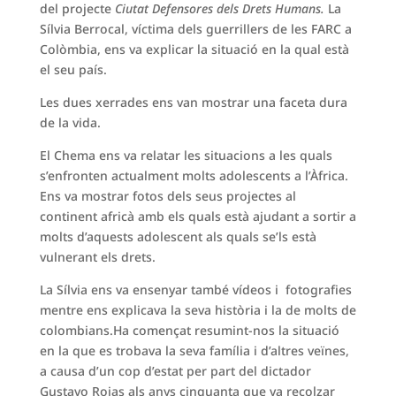
del projecte
Ciutat Defensores dels Drets Humans.
La
Sílvia Berrocal, víctima dels guerrillers de les FARC a
Colòmbia, ens va explicar la situació en la qual està
el seu país.
Les dues xerrades ens van mostrar una faceta dura
de la vida.
El Chema ens va relatar les situacions a les quals
s’enfronten actualment molts adolescents a l’Àfrica.
Ens va mostrar fotos dels seus projectes al
continent africà amb els quals està ajudant a sortir a
molts d’aquests adolescent als quals se’ls està
vulnerant els drets.
La Sílvia ens va ensenyar també vídeos i fotografies
mentre ens explicava la seva història i la de molts de
colombians.Ha començat resumint-nos la situació
en la que es trobava la seva família i d’altres veïnes,
a causa d’un cop d’estat per part del dictador
Gustavo Rojas als anys cinquanta que va recolzar