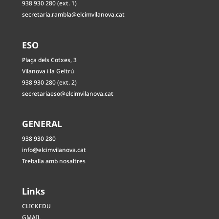
938 930 280 (ext. 1)
secretaria.rambla@elcimvilanova.cat
ESO
Plaça dels Cotxes, 3
Vilanova i la Geltrú
938 930 280 (ext. 2)
secretariaeso@elcimvilanova.cat
GENERAL
938 930 280
info@elcimvilanova.cat
Treballa amb nosaltres
Links
CLICKEDU
GMAIL