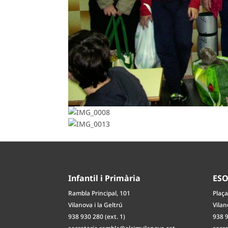
Infantil i Primària
ES
Rambla Principal, 101
Plaça
Vilanova i la Geltrú
Vilan
938 930 280 (ext. 1)
938 9