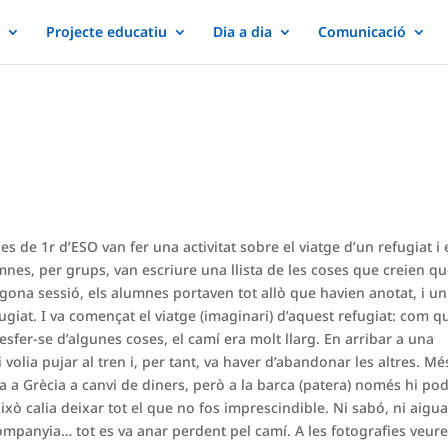
Projecte educatiu
Dia a dia
Comunicació
s de 1r d’ESO van fer una activitat sobre el viatge d’un refugiat i 
mnes, per grups, van escriure una llista de les coses que creien q
gona sessió, els alumnes portaven tot allò que havien anotat, i un
giat. I va començat el viatge (imaginari) d’aquest refugiat: com q
sfer-se d’algunes coses, el camí era molt llarg. En arribar a una
volia pujar al tren i, per tant, va haver d’abandonar les altres. Mé
 a Grècia a canvi de diners, però a la barca (patera) només hi po
xò calia deixar tot el que no fos imprescindible. Ni sabó, ni aigua
ompanyia… tot es va anar perdent pel camí. A les fotografies veure