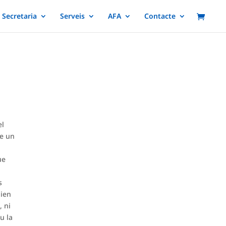
Secretaria
Serveis
AFA
Contacte
el
ue un
ue
s
dien
, ni
u la