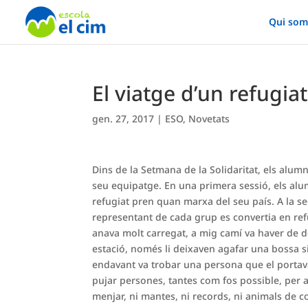
Qui som
El viatge d’un refugiat
gen. 27, 2017
|
ESO
,
Novetats
Dins de la Setmana de la Solidaritat, els alumne
seu equipatge. En una primera sessió, els alu
refugiat pren quan marxa del seu país. A la se
representant de cada grup es convertia en refu
anava molt carregat, a mig camí va haver de de
estació, només li deixaven agafar una bossa si 
endavant va trobar una persona que el portava
pujar persones, tantes com fos possible, per ai
menjar, ni mantes, ni records, ni animals de c