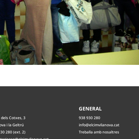
O
GENERAL
 dels Cotxes, 3
938 930 280
ova i la Geltrú
info@elcimvilanova.cat
30 280 (ext. 2)
Treballa amb nosaltres