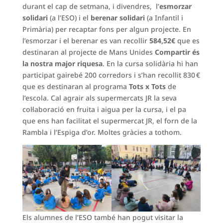
durant el cap de setmana, i divendres, l’
esmorzar
solidari
(a l’ESO) i el
berenar solidari
(a Infantil i
Primària) per recaptar fons per algun projecte. En
l’esmorzar i el berenar es van recollir
584,52€
que es
destinaran al projecte de Mans Unides
Compartir és
la nostra major riquesa
. En la cursa solidària hi han
participat gairebé 200 corredors i s’han recollit 830 €
que es destinaran al programa
Tots x Tots
de
l’escola. Cal agrair als supermercats JR la seva
col·laboració en fruita i aigua per la cursa, i el pa
que ens han facilitat el supermercat JR, el forn de la
Rambla i l’Espiga d’or. Moltes gràcies a tothom.
Els alumnes de l’ESO també han pogut visitar la