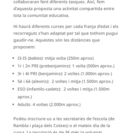
col·laboraran fent diferents tasques. Així, fem
d’aquesta proposta una activitat compartida entre
tota la comunitat educativa.
Hi haurà diferents curses per cada franja d’edat i els
recorreguts s’han adaptat per tal que tothom pugui
gaudir-ne. Aquestes són les distàncies que
proposem:
I3-I5 (
babies
): mitja volta (250m aprox)
1r i 2n PRI (prebenjamins): 1 volta (500m aprox.)
3r i 4t PRI (benjamins): 2 voltes (1.000m aprox.)
5è i 6è (alevins): 2 voltes i mitja (1.500m aprox.)
ESO (infantils-cadets): 2 voltes i mitja (1.500m
aprox.)
Adults: 4 voltes (2.000m aprox.)
Podeu inscriure-us a les secretaries de l’escola (de
Rambla i plaça dels Cotxes) o el mateix dia de la
cursa. La inscripció és de 3€ més la voluntat.