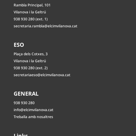
Rambla Principal, 101
Vilanova i la Geltrú
938 930 280 (ext. 1)
secretaria.rambla@elcimvilanova.cat
ESO
Plaça dels Cotxes, 3
Vilanova i la Geltrú
938 930 280 (ext. 2)
secretariaeso@elcimvilanova.cat
GENERAL
938 930 280
info@elcimvilanova.cat
Treballa amb nosaltres
Links