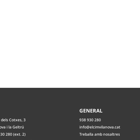
O
GENERAL
 dels Cotxes, 3
938 930 280
ova i la Geltrú
info@elcimvilanova.cat
30 280 (ext. 2)
Treballa amb nosaltres