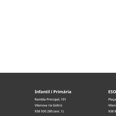
Infantil i Primària
ES
Rambla Principal, 101
Plaça
Vilanova i la Geltrú
Vilan
938 930 280 (ext. 1)
938 9