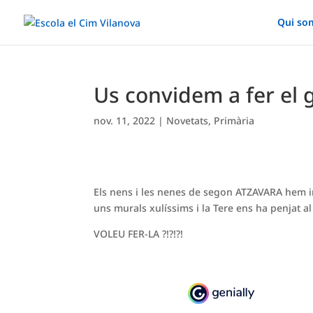
Qui so
Us convidem a fer el g
nov. 11, 2022
|
Novetats
,
Primària
Els nens i les nenes de segon ATZAVARA hem in
uns murals xulíssims i la Tere ens ha penjat a
VOLEU FER-LA ?!?!?!