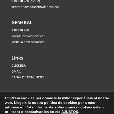
938 930 280 (ext. 2)
secretariaeso@elcimvilanova.cat
GENERAL
938 930 280
info@elcimvilanova.cat
Treballa amb nosaltres
Links
CLICKEDU
GMAIL
CANAL DE DENÚNCIES
Utilitzem cookies per donar-te la millor experiència al nostre
web. Llegeix la nostra
política de cookies
per a més
informació. Pots informar-te sobre quines cookies estem
utilitzant o desactivar-les en els
AJUSTOS
.