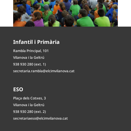
Infantil i Primària
Rambla Principal, 101
Vilanova i la Geltrú
938 930 280 (ext. 1)
secretaria.rambla@elcimvilanova.cat
ESO
Plaça dels Cotxes, 3
Vilanova i la Geltrú
938 930 280 (ext. 2)
secretariaeso@elcimvilanova.cat