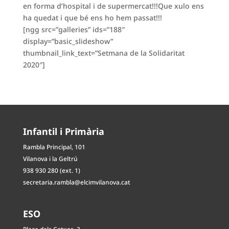
en forma d’hospital i de supermercat!!!Que xulo ens
ha quedat i que bé ens ho hem passat!!!
[ngg src=”galleries” ids=”188″
display=”basic_slideshow”
thumbnail_link_text=”Setmana de la Solidaritat
2020″]
Infantil i Primària
Rambla Principal, 101
Vilanova i la Geltrú
938 930 280 (ext. 1)
secretaria.rambla@elcimvilanova.cat
ESO