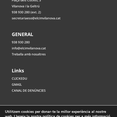
Plaça dels Cotxes, 3
Vilanova i la Geltrú
938 930 280 (ext. 2)
secretariaeso@elcimvilanova.cat
GENERAL
938 930 280
info@elcimvilanova.cat
Treballa amb nosaltres
Links
CLICKEDU
GMAIL
CANAL DE DENÚNCIES
Utilitzem cookies per donar-te la millor experiència al nostre
web. Llegeix la nostra
política de cookies
per a més informació.