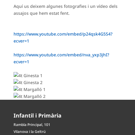
Aquí us deixem algunes fotografies i un vídeo dels
assajos que hem estat fent.
https://www.youtube.com/
embed/p24qsk4G5S4?
ecver=1
https://www.youtube.com/
embed/nva_yxp3jhI?
ecver=1
Infantil i Primària
Rambla Principal, 101
Vilanova i la Geltrú