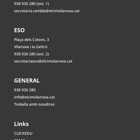
938 930 280 (ext. 1)
secretaria.rambla@elcimvilanova.cat
ESO
Plaça dels Cotxes, 3
Vilanova i la Geltrú
938 930 280 (ext. 2)
secretariaeso@elcimvilanova.cat
GENERAL
938 930 280
info@elcimvilanova.cat
Treballa amb nosaltres
Links
CLICKEDU