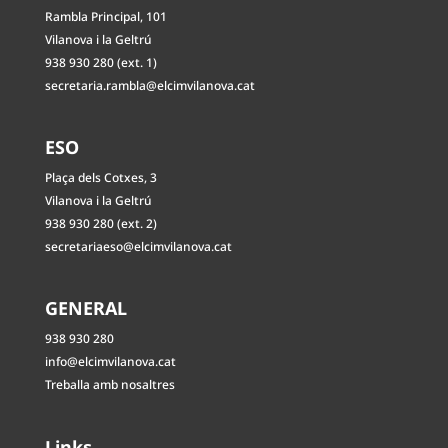
Rambla Principal, 101
Vilanova i la Geltrú
938 930 280 (ext. 1)
secretaria.rambla@elcimvilanova.cat
ESO
Plaça dels Cotxes, 3
Vilanova i la Geltrú
938 930 280 (ext. 2)
secretariaeso@elcimvilanova.cat
GENERAL
938 930 280
info@elcimvilanova.cat
Treballa amb nosaltres
Links