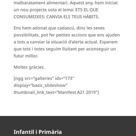
malbaratament alimentari. Aquest any, hem iniciat
un nou projecte sota el lema: ETS EL QUE
CONSUMEIXES: CANVIA ELS TEUS HÀBITS.
Ens hem adonat que cadascú, dins les seves
possibilitats, pot fer petites accions que ens ajuden
a tots a canviar la situació d’alerta actual. Esperem
que tots i totes seguim lluitant per aconseguir un
futur millor.
Moltes gràcies.
[ngg src=”galleries” ids=”173″
display=”basic_slideshow”
thumbnail_link_text=”Manifest A21 2019″]
Infantil i Primària