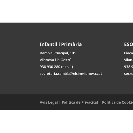
Infantil i Primària
ES
Rambla Principal, 101
Plaça
Vilanova i la Geltrú
Vilan
938 930 280 (ext. 1)
938 9
secretaria.rambla@elcimvilanova.cat
secr
Avís Legal
|
Política de Privacitat
|
Política de Cooki