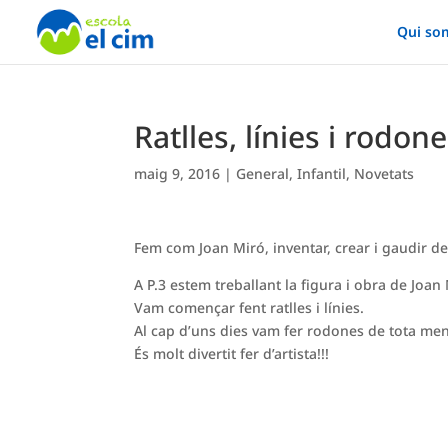
Qui so
Ratlles, línies i rodon
maig 9, 2016
|
General
,
Infantil
,
Novetats
Fem com Joan Miró, inventar, crear i gaudir de l
A P.3 estem treballant la figura i obra de Joan
Vam començar fent ratlles i línies.
Al cap d’uns dies vam fer rodones de tota me
És molt divertit fer d’artista!!!