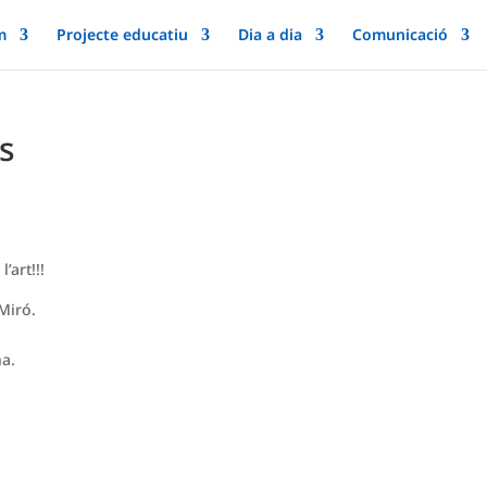
m
Projecte educatiu
Dia a dia
Comunicació
es
’art!!!
 Miró.
na.