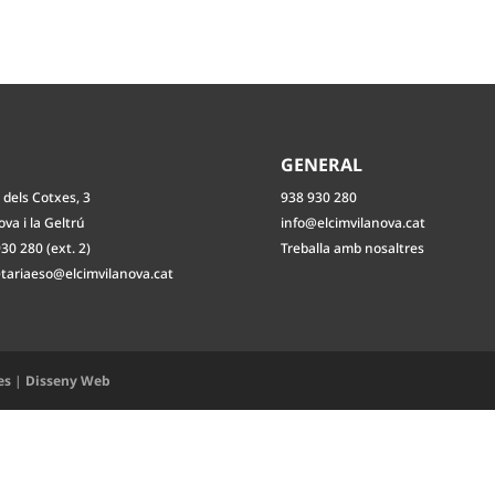
O
GENERAL
 dels Cotxes, 3
938 930 280
ova i la Geltrú
info@elcimvilanova.cat
30 280 (ext. 2)
Treballa amb nosaltres
etariaeso@elcimvilanova.cat
es
|
Disseny Web