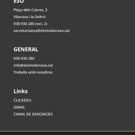
ESO
Plaça dels Cotxes, 3
Vilanova i la Geltrú
938 930 280 (ext. 2)
secretariaeso@elcimvilanova.cat
GENERAL
938 930 280
info@elcimvilanova.cat
Treballa amb nosaltres
Links
CLICKEDU
GMAIL
CANAL DE DENÚNCIES