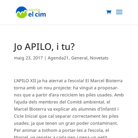
Jo APILO, i tu?
maig 23, 2017
|
Agenda21
,
General
,
Novetats
L’APILO XII ja ha aterrat a l’escola! El Marcel Bioterra
torna amb un nou projecte: ha vingut a proposar-
nos que a partir d’ara reciclem les piles usades. Amb
l’ajuda dels membres del Comitè ambiental, el
Marcel Bioterra va explicar als alumnes d’Infantil i
Cicle Inicial que cal separar correctament les piles
usades, ja que tenen un gran poder contaminant.
Per animar a tothom a portar-les a l’escola, el
Marcel va regalar a cada nen i nena un petit