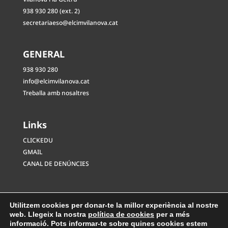
938 930 280 (ext. 2)
secretariaeso@elcimvilanova.cat
GENERAL
938 930 280
info@elcimvilanova.cat
Treballa amb nosaltres
Links
CLICKEDU
GMAIL
CANAL DE DENÚNCIES
Utilitzem cookies per donar-te la millor experiència al nostre
web. Llegeix la nostra
política de cookies
per a més
informació. Pots informar-te sobre quines cookies estem