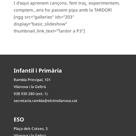
I d’aquí aprenem cançons, fem traç, experimentem,
comptem…ens ho passem pipa amb la TARDOR!
[ngg src=”galleries” ids=”203″
display=”basic_slideshow”
thumbnail_link_text=”Tardor a P3″]
Infantil i Primària
Rambla Principal, 101
Vilanova i la Geltrú
938 930 280 (ext. 1)
secretaria.rambla@elcimvilanova.cat
ESO
Plaça dels Cotxes, 3
Vilanova i la Geltrú