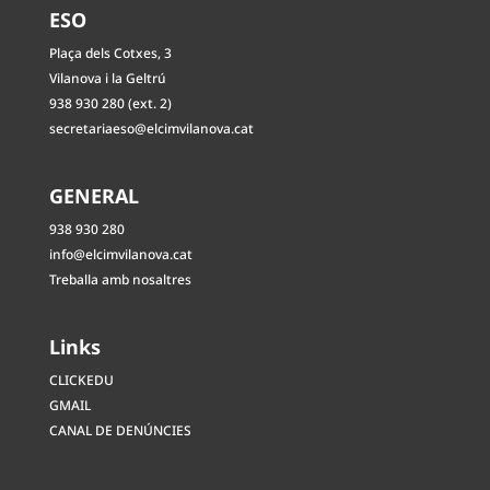
ESO
Plaça dels Cotxes, 3
Vilanova i la Geltrú
938 930 280 (ext. 2)
secretariaeso@elcimvilanova.cat
GENERAL
938 930 280
info@elcimvilanova.cat
Treballa amb nosaltres
Links
CLICKEDU
GMAIL
CANAL DE DENÚNCIES