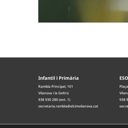
Infantil i Primària
ES
Rambla Principal, 101
Plaça
Vilanova i la Geltrú
Vilan
938 930 280 (ext. 1)
938 9
secretaria.rambla@elcimvilanova.cat
secr