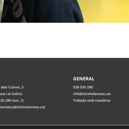
O
GENERAL
 dels Cotxes, 3
938 930 280
ova i la Geltrú
info@elcimvilanova.cat
30 280 (ext. 2)
Treballa amb nosaltres
etariaeso@elcimvilanova.cat