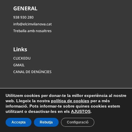
GENERAL
938 930 280
info@elcimvilanova.cat
Treballa amb nosaltres
Links
CLICKEDU
GMAIL
CANAL DE DENÚNCIES
Utilitzem cookies per donar-te la millor experiència al nostre
web. Llegeix la nostra
política de cookies
per a més
informació. Pots informar-te sobre quines cookies estem
utilitzant o desactivar-les en els
AJUSTOS
.
Avís Legal
|
Política de Privacitat
|
Política de Cookies
|
Accepta
Rebutja
Configuració
Disseny Web