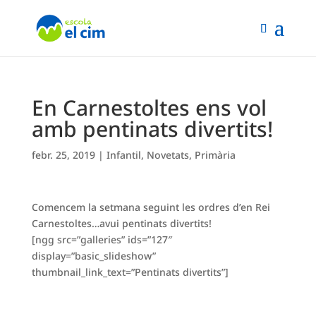
En Carnestoltes ens vol
amb pentinats divertits!
febr. 25, 2019
|
Infantil
,
Novetats
,
Primària
Comencem la setmana seguint les ordres d’en Rei
Carnestoltes…avui pentinats divertits!
[ngg src=”galleries” ids=”127″
display=”basic_slideshow”
thumbnail_link_text=”Pentinats divertits”]