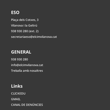
ESO
Plaça dels Cotxes, 3
Vilanova i la Geltrú
938 930 280 (ext. 2)
secretariaeso@elcimvilanova.cat
GENERAL
938 930 280
info@elcimvilanova.cat
Treballa amb nosaltres
Links
CLICKEDU
GMAIL
CANAL DE DENÚNCIES