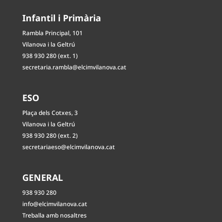
Infantil i Primària
Rambla Principal, 101
Vilanova i la Geltrú
938 930 280 (ext. 1)
secretaria.rambla@elcimvilanova.cat
ESO
Plaça dels Cotxes, 3
Vilanova i la Geltrú
938 930 280 (ext. 2)
secretariaeso@elcimvilanova.cat
GENERAL
938 930 280
info@elcimvilanova.cat
Treballa amb nosaltres