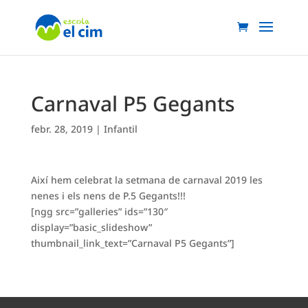
Carnaval P5 Gegants
febr. 28, 2019
|
Infantil
Així hem celebrat la setmana de carnaval 2019 les
nenes i els nens de P.5 Gegants!!!
[ngg src=”galleries” ids=”130″
display=”basic_slideshow”
thumbnail_link_text=”Carnaval P5 Gegants”]