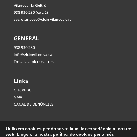
Vilanova i la Geltrú
938 930 280 (ext. 2)
secretariaeso@elcimvilanova.cat
GENERAL
938 930 280
info@elcimvilanova.cat
Treballa amb nosaltres
Links
CLICKEDU
GMAIL
CANAL DE DENÚNCIES
Utilitzem cookies per donar-te la millor experiència al nostre
web. Llegeix la nostra
política de cookies
per a més