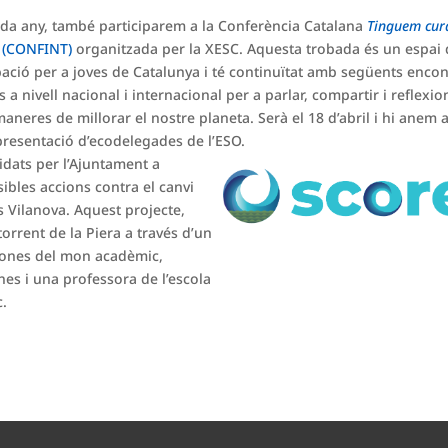
da any, també participarem a la Conferència Catalana
Tinguem cur
(CONFINT)
organitzada per la XESC. Aquesta trobada és un espai
pació per a joves de Catalunya i té continuïtat amb següents encon
s a nivell nacional i internacional per a parlar, compartir i reflexio
aneres de millorar el nostre planeta. Serà el 18 d’abril i hi anem
presentació d’ecodelegades de l’ESO.
idats per l’Ajuntament a
sibles accions contra el canvi
s Vilanova. Aquest projecte,
orrent de la Piera a través d’un
sones del mon acadèmic,
nes i una professora de l’escola
c.