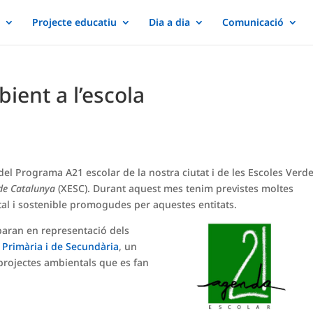
Projecte educatiu
Dia a dia
Comunicació
ient a l’escola
el Programa A21 escolar de la nostra ciutat i de les Escoles Verde
 de Catalunya
(XESC). Durant aquest mes tenim previstes moltes
tal i sostenible promogudes per aquestes entitats.
iparan en representació dels
 Primària i de Secundària
, un
projectes ambientals que es fan