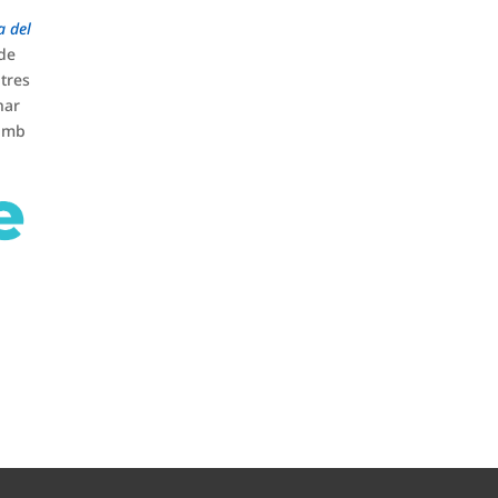
a del
 de
tres
nar
 amb