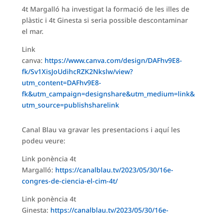
4t Margalló ha investigat la formació de les illes de
plàstic i 4t Ginesta si seria possible descontaminar
el mar.
Link
canva:
https://www.canva.com/design/DAFhv9E8-
fk/Sv1XisJoUdihcRZK2Nkslw/view?
utm_content=DAFhv9E8-
fk&utm_campaign=designshare&utm_medium=link&
utm_source=publishsharelink
Canal Blau va gravar les presentacions i aquí les
podeu veure:
Link ponència 4t
Margalló:
https://canalblau.tv/2023/05/30/16e-
congres-de-ciencia-el-cim-4t/
Link ponència 4t
Ginesta:
https://canalblau.tv/2023/05/30/16e-