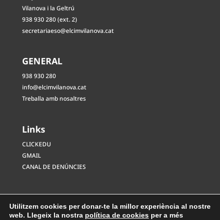
Vilanova i la Geltrú
938 930 280 (ext. 2)
secretariaeso@elcimvilanova.cat
GENERAL
938 930 280
info@elcimvilanova.cat
Treballa amb nosaltres
Links
CLICKEDU
GMAIL
CANAL DE DENÚNCIES
Utilitzem cookies per donar-te la millor experiència al nostre
web. Llegeix la nostra
política de cookies
per a més