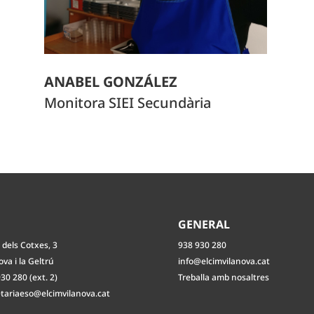
ANABEL GONZÁLEZ
Monitora SIEI Secundària
O
GENERAL
 dels Cotxes, 3
938 930 280
ova i la Geltrú
info@elcimvilanova.cat
30 280 (ext. 2)
Treballa amb nosaltres
etariaeso@elcimvilanova.cat