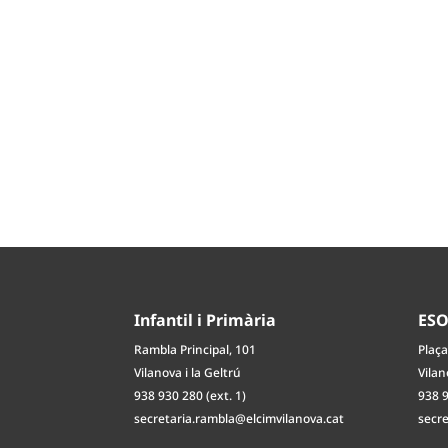
Infantil i Primària
ES
Rambla Principal, 101
Plaça
Vilanova i la Geltrú
Vilan
938 930 280 (ext. 1)
938 9
secretaria.rambla@elcimvilanova.cat
secr